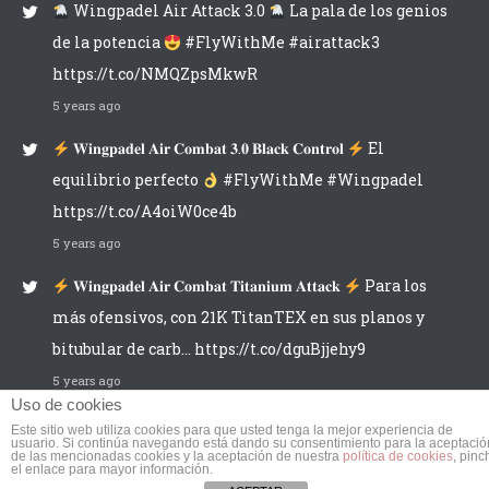
Wingpadel Air Attack 3.0
La pala de los genios
de la potencia
#FlyWithMe #airattack3
https://t.co/NMQZpsMkwR
5 years ago
𝐖𝐢𝐧𝐠𝐩𝐚𝐝𝐞𝐥 𝐀𝐢𝐫 𝐂𝐨𝐦𝐛𝐚𝐭 𝟑.𝟎 𝐁𝐥𝐚𝐜𝐤 𝐂𝐨𝐧𝐭𝐫𝐨𝐥
El
equilibrio perfecto
#FlyWithMe #Wingpadel
https://t.co/A4oiW0ce4b
5 years ago
𝐖𝐢𝐧𝐠𝐩𝐚𝐝𝐞𝐥 𝐀𝐢𝐫 𝐂𝐨𝐦𝐛𝐚𝐭 𝐓𝐢𝐭𝐚𝐧𝐢𝐮𝐦 𝐀𝐭𝐭𝐚𝐜𝐤
Para los
más ofensivos, con 21K TitanTEX en sus planos y
bitubular de carb… https://t.co/dguBjjehy9
5 years ago
Uso de cookies
Este sitio web utiliza cookies para que usted tenga la mejor experiencia de
usuario. Si continúa navegando está dando su consentimiento para la aceptació
de las mencionadas cookies y la aceptación de nuestra
política de cookies
, pinc
el enlace para mayor información.