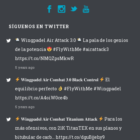
SÍGUENOS EN TWITTER
Wingpadel Air Attack 3.0
La pala de los genios
de la potencia
#FlyWithMe #airattack3
https://t.co/NMQZpsMkwR
5 years ago
𝐖𝐢𝐧𝐠𝐩𝐚𝐝𝐞𝐥 𝐀𝐢𝐫 𝐂𝐨𝐦𝐛𝐚𝐭 𝟑.𝟎 𝐁𝐥𝐚𝐜𝐤 𝐂𝐨𝐧𝐭𝐫𝐨𝐥
El
equilibrio perfecto
#FlyWithMe #Wingpadel
https://t.co/A4oiW0ce4b
5 years ago
𝐖𝐢𝐧𝐠𝐩𝐚𝐝𝐞𝐥 𝐀𝐢𝐫 𝐂𝐨𝐦𝐛𝐚𝐭 𝐓𝐢𝐭𝐚𝐧𝐢𝐮𝐦 𝐀𝐭𝐭𝐚𝐜𝐤
Para los
más ofensivos, con 21K TitanTEX en sus planos y
bitubular de carb… https://t.co/dguBjjehy9