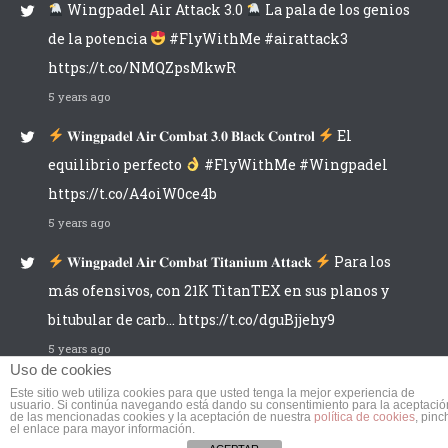
Wingpadel Air Attack 3.0
La pala de los genios
de la potencia
#FlyWithMe #airattack3
https://t.co/NMQZpsMkwR
5 years ago
𝐖𝐢𝐧𝐠𝐩𝐚𝐝𝐞𝐥 𝐀𝐢𝐫 𝐂𝐨𝐦𝐛𝐚𝐭 𝟑.𝟎 𝐁𝐥𝐚𝐜𝐤 𝐂𝐨𝐧𝐭𝐫𝐨𝐥
El
equilibrio perfecto
#FlyWithMe #Wingpadel
https://t.co/A4oiW0ce4b
5 years ago
𝐖𝐢𝐧𝐠𝐩𝐚𝐝𝐞𝐥 𝐀𝐢𝐫 𝐂𝐨𝐦𝐛𝐚𝐭 𝐓𝐢𝐭𝐚𝐧𝐢𝐮𝐦 𝐀𝐭𝐭𝐚𝐜𝐤
Para los
más ofensivos, con 21K TitanTEX en sus planos y
bitubular de carb… https://t.co/dguBjjehy9
5 years ago
Uso de cookies
Este sitio web utiliza cookies para que usted tenga la mejor experiencia de
usuario. Si continúa navegando está dando su consentimiento para la aceptació
de las mencionadas cookies y la aceptación de nuestra
política de cookies
, pinc
el enlace para mayor información.