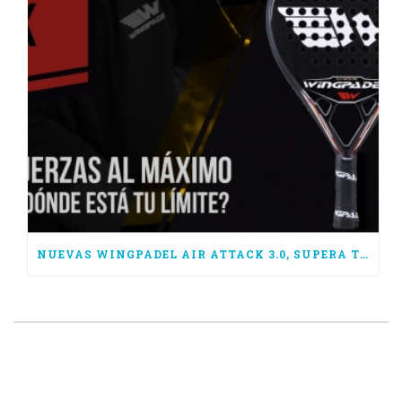
NUEVAS WINGPADEL AIR ATTACK 3.0, SUPERA TUS LÍMITES