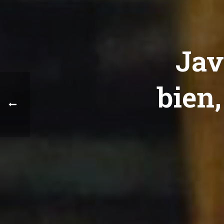
Jav
bien