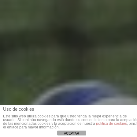
Uso de cookies
Este sitio web utiliza cookies para que usted tenga la mejor experiencia de
usuario. Si continúa navegando está dando su consentimiento para la aceptació
de las mencionadas cookies y la aceptación de nuestra
política de cookies
, pinc
el enlace para mayor información.
ACEPTAR